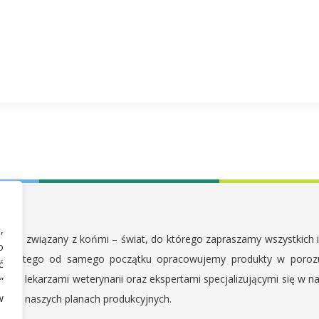
,
cały – związany z końmi – świat, do którego zapraszamy wszystkich ich
o
e. Dlatego od samego początku opracowujemy produkty w porozu
ć
się z lekarzami weterynarii oraz ekspertami specjalizującymi się w n
”
w
je w naszych planach produkcyjnych.