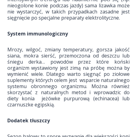
nieogolone konie podczas jazdy) sama lizawka może
nie wystarczyć, w takich przypadkach zasadne jest
sięgnięcie po specjalne preparaty elektrolityczne.
System immunologiczny
Mrozy, wilgoć, zmiany temperatury, gorsza jakość
siana, mokra sierść, przemoczona od deszczu lub
śniegu derka… powodów przez które koński
organizm wystawiony jest zimą na próbę można by
wymienić wiele. Dlatego warto sięgnąć po ziołowe
suplementy których celem jest wsparcie naturalnego
systemu obronnego organizmu. Można również
skorzystać z naturalnych metod i wprowadzic do
diety konia jeżówke purpurową (echinacea) lub
czarnuszke egipskią.
Dodatek tłuszczy
Sezon halowy to spore wyzwanie dla większości koni