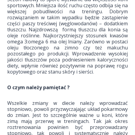
sportowych. Mniejsza ilość ruchu często odbija się na
większej pobudliwości na treningu. Dobrym
rozwiązaniem w takim wypadku będzie zastąpienie
części paszy treściwej (węglowodanów) – dodatkiem
tłuszczu. Najzdrowszą formą tłuszczu dla konia są
oleje roślinne. Najkorzystniejszy stosunek kwasów
omega 3:omega 6 ma olej lniany. Zarówno w postaci
oleju tłoczonego na zimno czy też makuchu
pozostałego po produkcji. Wprowadzenie wysokiej
jakości tłuszczów poza podniesieniem kaloryczności
diety, wpłynie również pozytywnie na poprawę rogu
kopytowego oraz stanu skóry i sierści.
O czym należy pamiętać ?
Wszelkie zmiany w diecie należy wprowadzać
stopniowo, powoli przyzwyczajając układ pokarmowy
do zmian. Jest to szczególnie ważne u koni, które
zimą mają przerwę w treningach. Tak jak okres
roztrenowania powinien być przeprowadzany
stopniowo, tak powoli i systematycznie należy