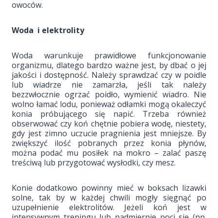
owoców.
Woda i elektrolity
Woda warunkuje prawidłowe funkcjonowanie
organizmu, dlatego bardzo ważne jest, by dbać o jej
jakości i dostępność. Należy sprawdzać czy w poidle
lub wiadrze nie zamarzła, jeśli tak należy
bezzwłocznie ogrzać poidło, wymienić wiadro. Nie
wolno łamać lodu, ponieważ odłamki mogą okaleczyć
konia próbującego się napić. Trzeba również
obserwować czy koń chętnie pobiera wodę, niestety,
gdy jest zimno uczucie pragnienia jest mniejsze. By
zwiększyć ilość pobranych przez konia płynów,
można podać mu posiłek na mokro – zalać paszę
treściwą lub przygotować wysłodki, czy mesz.
Konie dodatkowo powinny mieć w boksach lizawki
solne, tak by w każdej chwili mogły sięgnąć po
uzupełnienie elektrolitów. Jeżeli koń jest w
intensywnym treningu lub nadmiernie poci się (np.