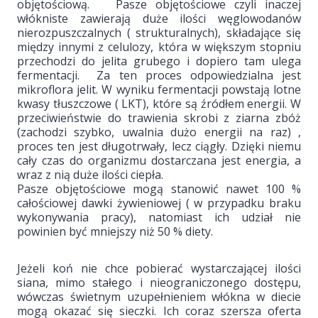
objętościową. Pasze objętościowe czyli inaczej
włókniste zawierają duże ilości węglowodanów
nierozpuszczalnych ( strukturalnych), składające się
między innymi z celulozy, która w większym stopniu
przechodzi do jelita grubego i dopiero tam ulega
fermentacji. Za ten proces odpowiedzialna jest
mikroflora jelit. W wyniku fermentacji powstają lotne
kwasy tłuszczowe ( LKT), które są źródłem energii. W
przeciwieństwie do trawienia skrobi z ziarna zbóż
(zachodzi szybko, uwalnia dużo energii na raz) ,
proces ten jest długotrwały, lecz ciągły. Dzięki niemu
cały czas do organizmu dostarczana jest energia, a
wraz z nią duże ilości ciepła.
Pasze objętościowe mogą stanowić nawet 100 %
całościowej dawki żywieniowej ( w przypadku braku
wykonywania pracy), natomiast ich udział nie
powinien być mniejszy niż 50 % diety.
Jeżeli koń nie chce pobierać wystarczającej ilości
siana, mimo stałego i nieograniczonego dostępu,
wówczas świetnym uzupełnieniem włókna w diecie
mogą okazać się sieczki. Ich coraz szersza oferta