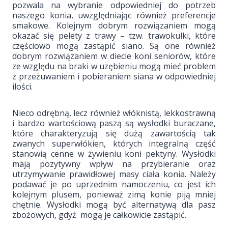
pozwala na wybranie odpowiedniej do potrzeb
naszego konia, uwzględniając również preferencje
smakowe. Kolejnym dobrym rozwiązaniem mogą
okazać się pelety z trawy – tzw. trawokulki, które
częściowo mogą zastąpić siano. Są one również
dobrym rozwiązaniem w diecie koni seniorów, które
ze względu na braki w uzębieniu mogą mieć problem
z przeżuwaniem i pobieraniem siana w odpowiedniej
ilości.
Nieco odrębną, lecz również włóknistą, lekkostrawną
i bardzo wartościową paszą są wysłodki buraczane,
które charakteryzują się dużą zawartością tak
zwanych superwłókien, których integralną część
stanowią cenne w żywieniu koni pektyny. Wysłodki
mają pozytywny wpływ na przybieranie oraz
utrzymywanie prawidłowej masy ciała konia. Należy
podawać je po uprzednim namoczeniu, co jest ich
kolejnym plusem, ponieważ zimą konie piją mniej
chętnie. Wysłodki mogą być alternatywą dla pasz
zbożowych, gdyż mogą je całkowicie zastąpić.