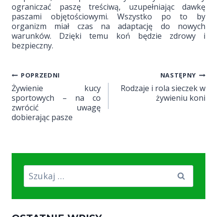
ograniczać paszę treściwą, uzupełniając dawkę
paszami objętościowymi. Wszystko po to by
organizm miał czas na adaptację do nowych
warunków. Dzięki temu koń będzie zdrowy i
bezpieczny.
POPRZEDNI
NASTĘPNY
Nawigacja
Żywienie kucy
Rodzaje i rola sieczek w
wpisu
sportowych – na co
żywieniu koni
zwrócić uwagę
dobierając pasze
Szukaj: