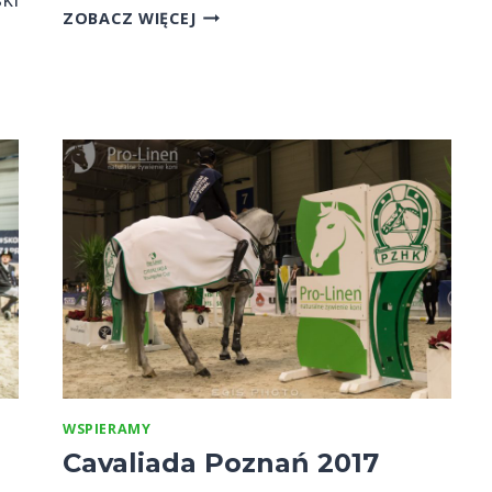
WSPÓLNE
ZOBACZ WIĘCEJ
KARMIENIE
KONI
W
OTOZ
ANIMALS
WSPIERAMY
Cavaliada Poznań 2017