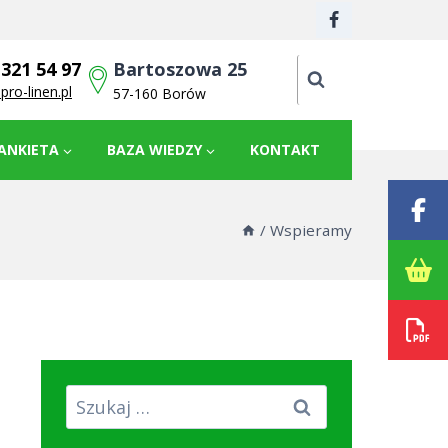
 321 54 97
Bartoszowa 25
pro-linen.pl
57-160 Borów
ANKIETA
BAZA WIEDZY
KONTAKT
/
Wspieramy
Szukaj: