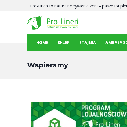
Przejdź
Pro-Linen to naturalne żywienie koni – pasze i supl
do
treści
HOME
SKLEP
STAJNIA
AMBASAD
Wspieramy