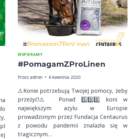
WSPIERAMY
#PomagamZProLinen
Przez
admin
6 kwietnia 2020
⚠️Konie potrzebują Twojej pomocy, żeby
przeżyć!⚠️ Ponad 5️⃣0️⃣0️⃣ koni w
na
największym azylu w Europie
do
prowadzonym przez Fundacja Centaurus
y,
z powodu pandemii znalazła się w
.pl
tragicznym…
ej