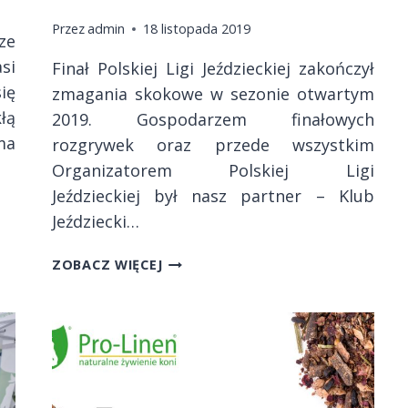
Przez
admin
18 listopada 2019
ze
si
Finał Polskiej Ligi Jeździeckiej zakończył
ię
zmagania skokowe w sezonie otwartym
łą
2019. Gospodarzem finałowych
ma
rozgrywek oraz przede wszystkim
Organizatorem Polskiej Ligi
Jeździeckiej był nasz partner – Klub
Jeździecki…
FINAŁ
ZOBACZ WIĘCEJ
–
POLSKA
LIGA
JEŹDZIECKA
2019