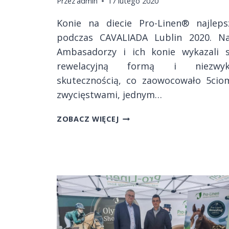
Przez
admin
17 lutego 2020
Konie na diecie Pro-Linen®️ najleps
podczas CAVALIADA Lublin 2020. Na
Ambasadorzy i ich konie wykazali s
rewelacyjną formą i niezwyk
skutecznością, co zaowocowało 5cio
zwycięstwami, jednym…
CAVALIADA
ZOBACZ WIĘCEJ
LUBLIN
2020