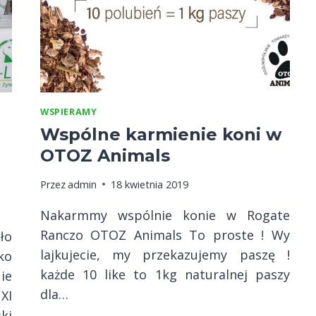
WSPIERAMY
Wspólne karmienie koni w
OTOZ Animals
Przez
admin
18 kwietnia 2019
Nakarmmy wspólnie konie w Rogate
Ranczo OTOZ Animals To proste ! Wy
ło
lajkujecie, my przekazujemy paszę !
ko
każde 10 like to 1kg naturalnej paszy
ie
dla…
XI
ki