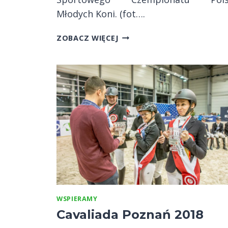
Młodych Koni. (fot….
PRO-
ZOBACZ WIĘCEJ
LINEN
NA
SPORTOWYM
CZEMPIONACIE
POLSKI
MŁODYCH
KONI
WSPIERAMY
Cavaliada Poznań 2018