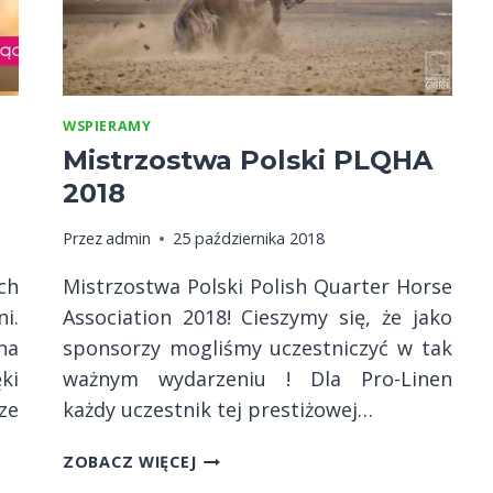
WSPIERAMY
Mistrzostwa Polski PLQHA
2018
Przez
admin
25 października 2018
ch
Mistrzostwa Polski Polish Quarter Horse
i.
Association 2018! Cieszymy się, że jako
na
sponsorzy mogliśmy uczestniczyć w tak
ki
ważnym wydarzeniu ! Dla Pro-Linen
ze
każdy uczestnik tej prestiżowej…
MISTRZOSTWA
ZOBACZ WIĘCEJ
POLSKI