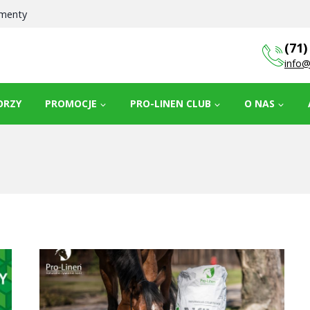
ementy
(71)
info@
ORZY
PROMOCJE
PRO-LINEN CLUB
O NAS