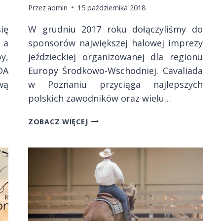
Przez
admin
15 października 2018
ię
W grudniu 2017 roku dołączyliśmy do
 a
sponsorów największej halowej imprezy
y,
jeździeckiej organizowanej dla regionu
DA
Europy Środkowo-Wschodniej. Cavaliada
wą
w Poznaniu przyciąga najlepszych
polskich zawodników oraz wielu…
CAVALIADA
ZOBACZ WIĘCEJ
POZNAŃ
2017