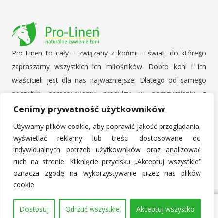
Pro-Linen to cały – związany z końmi – świat, do którego
zapraszamy wszystkich ich miłośników. Dobro koni i ich
właścicieli jest dla nas najważniejsze. Dlatego od samego
początku opracowujemy produkty w porozumieniu z
hodowcami, zawodnikami i ich trenerami. Konsultujemy się z
Cenimy prywatność użytkowników
lekarzami weterynarii oraz ekspertami specjalizującymi się w
Używamy plików cookie, aby poprawić jakość przeglądania,
naturalnym żywieniu. Uważnie słuchamy opinii Klientów i
wyświetlać reklamy lub treści dostosowane do
uwzględniamy je w naszych planach produkcyjnych.
indywidualnych potrzeb użytkowników oraz analizować
ruch na stronie. Kliknięcie przycisku „Akceptuj wszystkie”
oznacza zgodę na wykorzystywanie przez nas plików
cookie.
Pro-Linen © 2017 - 2026 Wszystkie prawa zastrzeżone.
Dostosuj
Odrzuć wszystkie
Akceptuj wszystko
Powered by home.pl