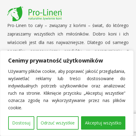
Pro-Linen to cały – związany z końmi – świat, do którego
zapraszamy wszystkich ich miłośników. Dobro koni i ich
właścicieli jest dla nas najważniejsze. Dlatego od samego
początku opracowujemy produkty w porozumieniu z
hodowcami, zawodnikami i ich trenerami. Konsultujemy się z
Cenimy prywatność użytkowników
lekarzami weterynarii oraz ekspertami specjalizującymi się w
Używamy plików cookie, aby poprawić jakość przeglądania,
naturalnym żywieniu. Uważnie słuchamy opinii Klientów i
wyświetlać reklamy lub treści dostosowane do
uwzględniamy je w naszych planach produkcyjnych.
indywidualnych potrzeb użytkowników oraz analizować
ruch na stronie. Kliknięcie przycisku „Akceptuj wszystkie”
oznacza zgodę na wykorzystywanie przez nas plików
cookie.
Pro-Linen © 2017 - 2026 Wszystkie prawa zastrzeżone.
Dostosuj
Odrzuć wszystkie
Akceptuj wszystko
Powered by home.pl