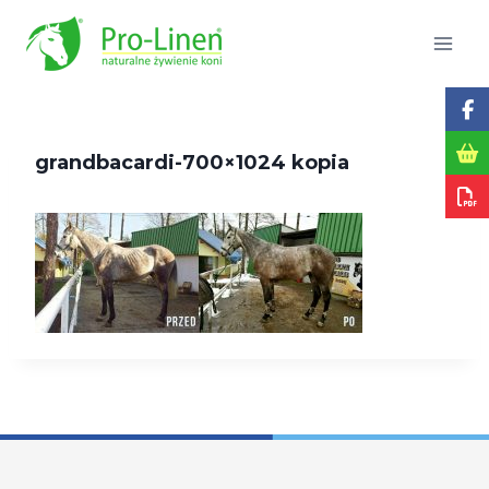
Przejdź
do
treści
grandbacardi-700×1024 kopia